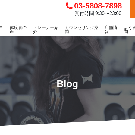
03-5808-7898
受付時間 9:30〜23:00
料
体験者の
トレーナー紹
カウンセリング案
店舗情
よく
声
介
内
報
問
Blog